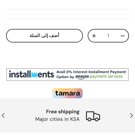
الكمية
أضف إلى السلة
تقليل الكمية
زيادة الكمية
Free shipping
ابق
التال
Major cities in KSA