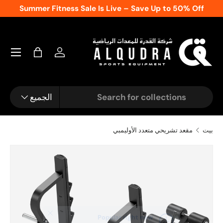
Summer Fitness Sale Is Live – Save Up to 50% Off
انتقل إ
شنطة
تسجيل الدخول
يبحث
نوع المنتج
الجميع
بيت
مقعد تشريحي متعدد الأوليمبي
الصورة 1 متاحة الآن في عرض المعرض
ل إلى معلومات المنتج