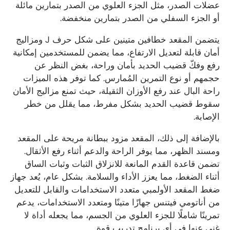
عضلات الصدر، مثل الجزء العلوي من الصدر بتمارين مائلة
أو الجزء السفلي من الصدر بتمارين منخفضة.
يتضمن المقعد خطافين متينين على شكل حرف J ومزاليج
أمان قابلة لتعديل الارتفاع، مما يضمن للمستخدمين إمكانية
رفع وفكّ قضيب الحديد بأمان وراحة، بغض النظر عن
حجمهم أو نوع التمرين المُمارس. كما توفر هذه الميزات
راحة البال عند رفع الأوزان الثقيلة، حيث تمنع مزاليج الأمان
سقوط قضيب الحديد بشكل مفرط، مما يقلل من خطر
الإصابة.
بالإضافة إلى ذلك، المقعد مزود ببطانة مريحة على المقعد
ومسند الظهر، مما يوفر الراحة والدعم أثناء رفع الأثقال.
تضمن قاعدة القدم المانعة للانزلاق الثبات وثبات الساق
أثناء الضغط، مما يعزز الأداء والسلامة. بشكل عام، يُعد جهاز
ضغط المقعد الأولمبي متعدد الاستخدامات والقابل للتعديل
من أناتومي فيتنس جهازًا متينًا ومتعدد الاستخدامات، يدعم
تمرينًا شاملًا للجزء العلوي من الجسم، مما يجعله أداة لا
غنى عنها في أي برنامج تدريب قوة.