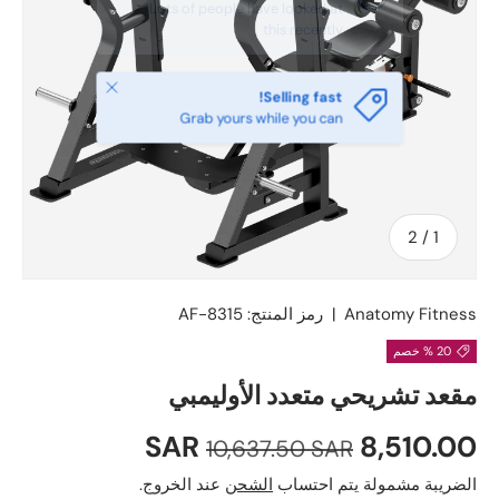
يغلق
Selling fast!
Grab yours while you can
ل
2
/
1
Anatomy Fitness
|
رمز المنتج:
AF-8315
20 % خصم
مقعد تشريحي متعدد الأوليمبي
سعر البيع
السعر العادي
8,510.00 SAR
10,637.50 SAR
الضريبة مشمولة يتم احتساب
الشحن
عند الخروج.