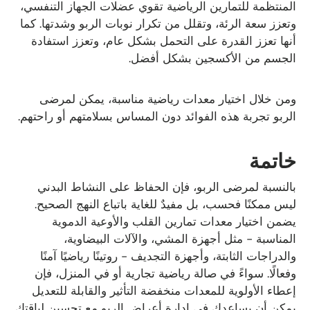
المنتظمة للتمارين الرياضية تقوي عضلات الجهاز التنفسي،
وتعزز سعة الرئة، وتقلل من تكرار نوبات الربو وشدتها. كما
أنها تعزز القدرة على التحمل بشكل عام، وتعزز استفادة
الجسم من الأكسجين بشكل أفضل.
ومن خلال اختيار معدات رياضية مناسبة، يمكن لمرضى
الربو تجربة هذه الفوائد دون المساس بسلامتهم أو راحتهم.
خاتمة
بالنسبة لمرضى الربو، فإن الحفاظ على النشاط البدني
ليس ممكنًا فحسب، بل مفيدٌ للغاية باتباع النهج الصحيح.
يضمن اختيار معدات تمارين القلب والأوعية الدموية
المناسبة - مثل أجهزة المشي، والآلات البيضاوية،
والدراجات الثابتة، وأجهزة التجديف - روتينًا رياضيًا آمنًا
وفعالًا. سواءً في صالة رياضية تجارية أو في المنزل، فإن
إعطاء الأولوية للمعدات منخفضة التأثير والقابلة للتعديل
يمكن أن يساعدك في إدارة أعراض الربو مع تحسين لياقتك