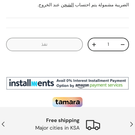
الضريبة مشمولة يتم احتساب
الشحن
عند الخروج.
الكمية
نفذ
تقليل الكمية
زيادة الكمية
Free shipping
ابق
التال
Major cities in KSA