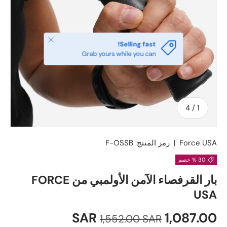
يغلق
Selling fast!
Grab yours while you can
ل
4
/
1
Force USA
|
رمز المنتج:
F-OSSB
30 % خصم
بار القرفصاء الآمن الأولمبي من FORCE
USA
سعر البيع
السعر العادي
1,087.00 SAR
1,552.00 SAR